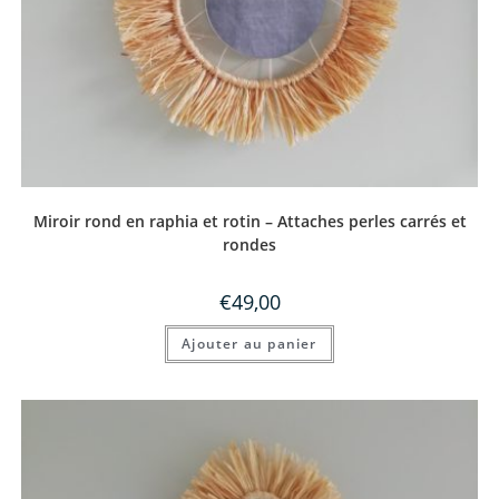
Miroir rond en raphia et rotin – Attaches perles carrés et
rondes
€
49,00
Ajouter au panier